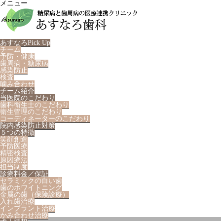
メニュー
あすなろPick Up
チーム
予防・健康
歯周病・糖尿病
感染防止
検査
噛み合わせ
チーム紹介
当医院のこだわり
歯科衛生士のこだわり
衛生管理のこだわり
コーディネーターのこだわり
院内感染防止対策
５つの特徴
笑顔創造
予防医療
精密検査
原因療法
担当制度
診療料金／保証
セラミックの白い歯
歯のホワイトニング
金属の歯（保険診療）
入れ歯治療
インプラント治療
かみ合わせ治療